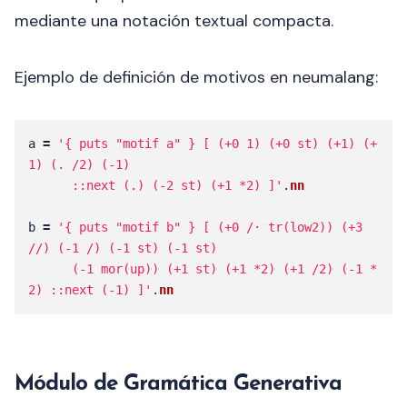
mediante una notación textual compacta.
Ejemplo de definición de motivos en neumalang:
a
=
'{ puts "motif a" } [ (+0 1) (+0 st) (+1) (+
1) (. /2) (-1)

      ::next (.) (-2 st) (+1 *2) ]'
.
nn
b
=
'{ puts "motif b" } [ (+0 /· tr(low2)) (+3 
//) (-1 /) (-1 st) (-1 st)

      (-1 mor(up)) (+1 st) (+1 *2) (+1 /2) (-1 *
2) ::next (-1) ]'
.
nn
Módulo de Gramática Generativa